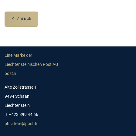
Zurück
Eine Marke der
Liechtensteinischen Post AG
post.li
Alte Zollstrasse 11
9494 Schaan
Liechtenstein
T +423 399 44 66
philatelie@post.li