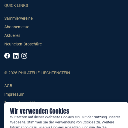
QUICK LINKS
Sammlervereine
Abonnemente
Aktuelles
Neuheiten-Broschüre
© 2026 PHILATELIE LIECHTENSTEIN
AGB
Impressum
Datenschutzerklärung
Wir verwenden Cookies
Wir setzen auf dieser Webseite Cookies ein. Mit der Nutzung unserer
Webseite, stimmen Sie der Verwendung von Cookies zu. Weitere
Information dazu, wie wir Cookies einsetzen, und wie Sie die