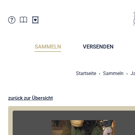
Kundenbetreuung
Aktuelles
Verkaufsstellen
Abonnemente
SAMMELN
VERSENDEN
Newsletter
Broschüren
Broschüren - Archiv
Postmuseum
Startseite
Sammeln
J
Stempel - Archiv
Sammlervereine
Presse / Medien
Kryptobriefmarken
Fürstentum Liechtenstein
Postcrossing
zurück zur Übersicht
Stamp Manager