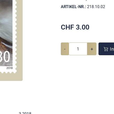
ARTIKEL-NR.:
218.10.02
CHF
3.00
-
+
In
3 2018