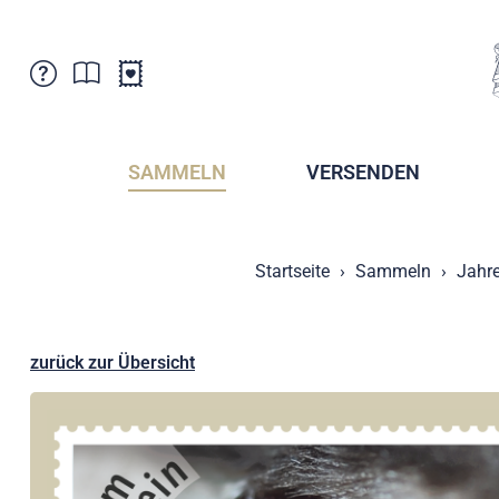
Kundenbetreuung
Aktuelles
Verkaufsstellen
Abonnemente
SAMMELN
VERSENDEN
Newsletter
Broschüren
Broschüren - Archiv
Postmuseum
Startseite
Sammeln
Jahr
Stempel - Archiv
Sammlervereine
Presse / Medien
Kryptobriefmarken
Fürstentum Liechtenstein
Postcrossing
zurück zur Übersicht
Stamp Manager