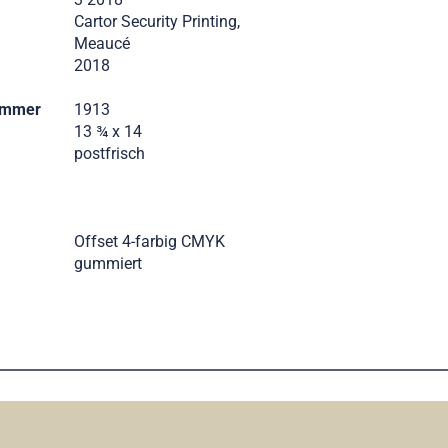
Cartor Security Printing,
Meaucé
2018
ummer
1913
13 ¾ x 14
postfrisch
Offset 4-farbig CMYK
gummiert