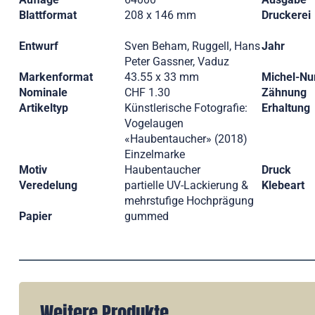
Blattformat
208 x 146 mm
Druckerei
Entwurf
Sven Beham, Ruggell, Hans
Jahr
Peter Gassner, Vaduz
Markenformat
43.55 x 33 mm
Michel-N
Nominale
CHF 1.30
Zähnung
Artikeltyp
Künstlerische Fotografie:
Erhaltung
Vogelaugen
«Haubentaucher» (2018)
Einzelmarke
Motiv
Haubentaucher
Druck
Veredelung
partielle UV-Lackierung &
Klebeart
mehrstufige Hochprägung
Papier
gummed
Weitere Produkte