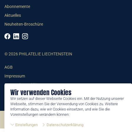
Abonnemente
Aktuelles
Neuheiten-Broschüre
© 2026 PHILATELIE LIECHTENSTEIN
AGB
Impressum
Datenschutzerklärung
Wir verwenden Cookies
Wir setzen auf dieser Webseite Cookies ein. Mit der Nutzung unserer
Webseite, stimmen Sie der Verwendung von Cookies zu. Weitere
Information dazu, wie wir Cookies einsetzen, und wie Sie die
Voreinstellungen verändern können:
©2026 by Philatelie Liechtenstein | All rights reserved
Einstellungen
Datenschutzerklärung