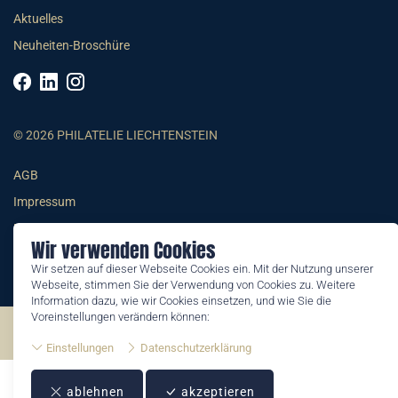
Aktuelles
Neuheiten-Broschüre
© 2026 PHILATELIE LIECHTENSTEIN
AGB
Impressum
Datenschutzerklärung
Wir verwenden Cookies
Wir setzen auf dieser Webseite Cookies ein. Mit der Nutzung unserer
Webseite, stimmen Sie der Verwendung von Cookies zu. Weitere
Information dazu, wie wir Cookies einsetzen, und wie Sie die
Voreinstellungen verändern können:
©2026 by Philatelie Liechtenstein | All rights reserved
Einstellungen
Datenschutzerklärung
ablehnen
akzeptieren