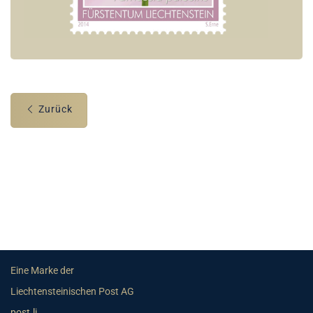
Zurück
Eine Marke der
Liechtensteinischen Post AG
post.li