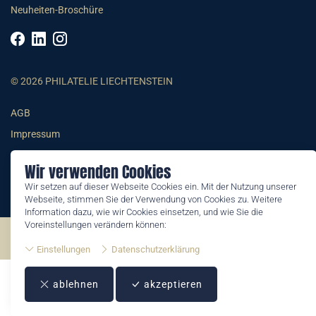
Neuheiten-Broschüre
© 2026 PHILATELIE LIECHTENSTEIN
AGB
Impressum
Datenschutzerklärung
Wir verwenden Cookies
Wir setzen auf dieser Webseite Cookies ein. Mit der Nutzung unserer
Webseite, stimmen Sie der Verwendung von Cookies zu. Weitere
Information dazu, wie wir Cookies einsetzen, und wie Sie die
Voreinstellungen verändern können:
©2026 by Philatelie Liechtenstein | All rights reserved
Einstellungen
Datenschutzerklärung
ablehnen
akzeptieren