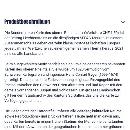
Produktbeschreibung
Die Sondermarke «Karte des oberen Rheintales» (Wertstufe CHF 1.50) ist
der Beitrag Liechtensteins an die diesjährigen SEPAC-Marken. In diesem
Zusammenschluss geben dreizehn kleine Postgesellschaften Europas
jedes Jahr ein Wertzeichen zu einem gemeinsamen Thema heraus. 2021
sind es alte Landkarten.
Beim ausgewählten Motiv handelt es sich um eine der ältesten bekannten
Karten des oberen Rheintals. Sie wurde um 1620 vermutlich vom
Schweizer Kartografen und Ingenieur Hans Conrad Gyger (1599-1674)
gefertigt. Die aquarellierte Federzeichnung zeigt das Einzugsgebiet des
Rheins zwischen den Schweizer Orten Altstätten und Bad Ragaz mit den
damals vorhandenen Burgen und Schlössern. Ein grosses Dankeschön
gilt hier dem Staatsarchiv des Kantons St. Gallen, das uns die Karte zur
Verfügung gestellt hat.
Die Geschichte der Kartografie umfasst alle Zeitalter, kulturellen Räume
sowie Reproduktions- und Druckverfahren. Heute geht man davon aus,
dass Karten bereits in einem frühen Stadium der Menschheit entstanden
sind. Mit dem Anwachsen der geografischen Kenntnisse immer grösserer