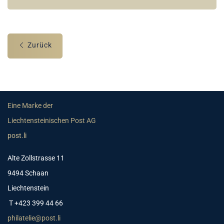
Zurück
Eine Marke der
Liechtensteinischen Post AG
post.li
Alte Zollstrasse 11
9494 Schaan
Liechtenstein
T +423 399 44 66
philatelie@post.li