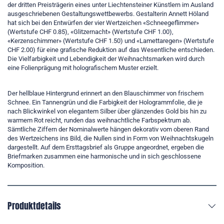
der dritten Preisträgerin eines unter Liechtensteiner Künstlern im Ausland
ausgeschriebenen Gestaltungswettbewerbs. Gestalterin Annett Höland
hat sich bei den Entwürfen der vier Wertzeichen «Schneegeflimmer»
(Wertstufe CHF 0.85), «Glitzernacht» (Wertstufe CHF 1.00),
«Kerzenschimmer» (Wertstufe CHF 1.50) und «Lamettaregen» (Wertstufe
CHF 2.00) für eine grafische Reduktion auf das Wesentliche entschieden.
Die Vielfarbigkeit und Lebendigkeit der Weihnachtsmarken wird durch
eine Folienprägung mit holografischem Muster erzielt.
Der hellblaue Hintergrund erinnert an den Blauschimmer von frischem
Schnee. Ein Tannengrün und die Farbigkeit der Hologrammfolie, die je
nach Blickwinkel von elegantem Silber über glänzendes Gold bis hin zu
warmem Rot reicht, runden das weihnachtliche Farbspektrum ab.
Sämtliche Ziffern der Nominalwerte hängen dekorativ vom oberen Rand
des Wertzeichens ins Bild, die Nullen sind in Form von Weihnachtskugeln
dargestellt. Auf dem Ersttagsbrief als Gruppe angeordnet, ergeben die
Briefmarken zusammen eine harmonische und in sich geschlossene
Komposition.
Produktdetails