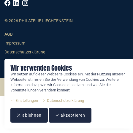
© 2026 PHILATELIE LIECHTENSTEIN
AGB
Impressum
Datenschutzerklärung
Wir verwenden Cookies
Wir setzen auf dieser Webseite Cookies ein. Mit der Nutzung unserer
Webseite, stimmen Sie der Verwendung von Cookies zu. Weitere
Information dazu, wie wir Cookies einsetzen, und wie Sie die
©2026 by Philatelie Liechtenstein | All rights reserved
Voreinstellungen verändern können:
Einstellungen
Datenschutzerklärung
ablehnen
akzeptieren