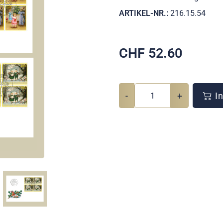
ARTIKEL-NR.:
216.15.54
CHF
52.60
-
+
In