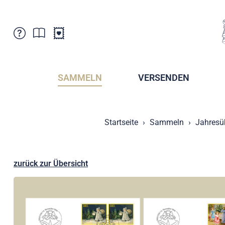
Kundenbetreuung
Aktuelles
Verkaufsstellen
Abonnemente
SAMMELN
VERSENDEN
Newsletter
Broschüren
Broschüren - Archiv
Postmuseum
Startseite
Sammeln
Jahresü
Stempel - Archiv
Sammlervereine
Presse / Medien
Kryptobriefmarken
Fürstentum Liechtenstein
Postcrossing
zurück zur Übersicht
Stamp Manager