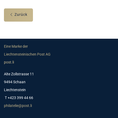
Zurück
Eine Marke der
Liechtensteinischen Post AG
post.li
Alte Zollstrasse 11
9494 Schaan
Liechtenstein
T +423 399 44 66
philatelie@post.li