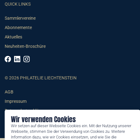
QUICK LINKS
Sammlervereine
Abonnemente
Aktuelles
Neuheiten-Broschüre
© 2026 PHILATELIE LIECHTENSTEIN
AGB
Impressum
Datenschutzerklärung
Wir verwenden Cookies
Wir setzen auf dieser Webseite Cookies ein. Mit der Nutzung unserer
Webseite, stimmen Sie der Verwendung von Cookies zu. Weitere
Information dazu, wie wir Cookies einsetzen, und wie Sie die