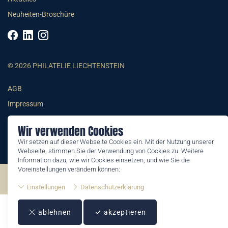
Neuheiten-Broschüre
© 2026 PHILATELIE LIECHTENSTEIN
AGB
Impressum
Datenschutzerklärung
Wir verwenden Cookies
Wir setzen auf dieser Webseite Cookies ein. Mit der Nutzung unserer
Webseite, stimmen Sie der Verwendung von Cookies zu. Weitere
Information dazu, wie wir Cookies einsetzen, und wie Sie die
Voreinstellungen verändern können:
©2026 by Philatelie Liechtenstein | All rights reserved
Einstellungen
Datenschutzerklärung
ablehnen
akzeptieren