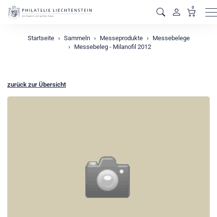
0
M
Startseite
Sammeln
Messeprodukte
Messebelege
Messebeleg - Milanofil 2012
zurück zur Übersicht