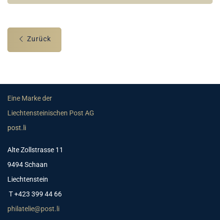
Zurück
Eine Marke der
Liechtensteinischen Post AG
post.li
Alte Zollstrasse 11
9494 Schaan
Liechtenstein
T +423 399 44 66
philatelie@post.li