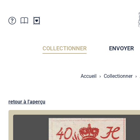
Service Clientele
Actualités
Points de vente
Abonnement
COLLECTIONNER
ENVOYER
Newsletter
Brochures
Archives des Brochures
Musée de la poste du Liechtenstein
Accueil
Collectionner
Archives des timbrage
Sociétés de collectionneurs
Presse / Médias
Crypto Timbres
Principauté de Liechtenstein
Postcrossing
retour à l'aperçu
Stamp Manager