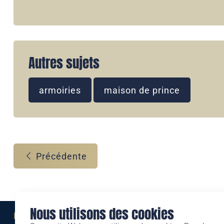
Autres sujets
armoiries
maison de prince
Précédente
Nous utilisons des cookies
Eine Marke der