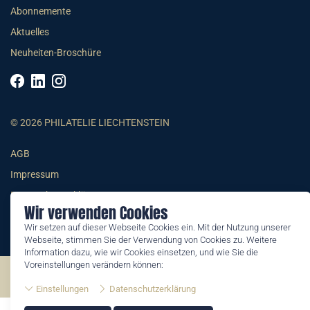
Abonnemente
Aktuelles
Neuheiten-Broschüre
© 2026 PHILATELIE LIECHTENSTEIN
AGB
Impressum
Datenschutzerklärung
Wir verwenden Cookies
Wir setzen auf dieser Webseite Cookies ein. Mit der Nutzung unserer
Webseite, stimmen Sie der Verwendung von Cookies zu. Weitere
Information dazu, wie wir Cookies einsetzen, und wie Sie die
Voreinstellungen verändern können:
©2026 by Philatelie Liechtenstein | All rights reserved
Einstellungen
Datenschutzerklärung