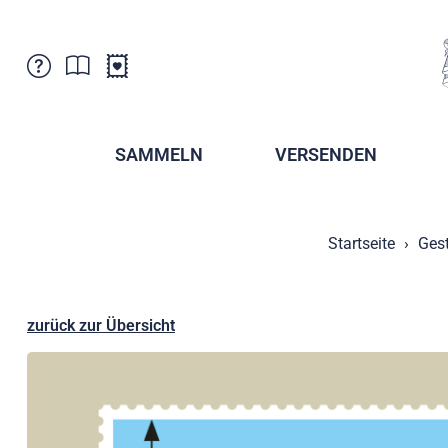
Kundenbetreuung
Aktuelles
Verkaufsstellen
Abonnemente
SAMMELN
VERSENDEN
Newsletter
Broschüren
Broschüren - Archiv
Postmuseum
Startseite
Gest
Stempel - Archiv
Sammlervereine
Presse / Medien
Kryptobriefmarken
Fürstentum Liechtenstein
Postcrossing
zurück zur Übersicht
Stamp Manager