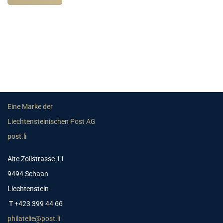
Eine Marke der
Liechtensteinischen Post AG
post.li
Alte Zollstrasse 11
9494 Schaan
Liechtenstein
T +423 399 44 66
philatelie@post.li