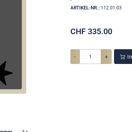
ARTIKEL-NR.:
112.01.03
CHF
335.00
-
+
In
ummer
3 x