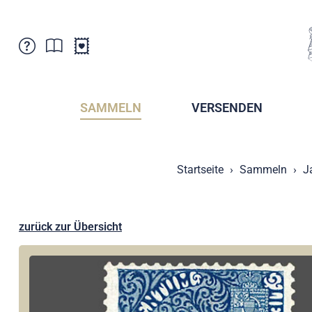
Kundenbetreuung
Aktuelles
Verkaufsstellen
Abonnemente
SAMMELN
VERSENDEN
Newsletter
Broschüren
Broschüren - Archiv
Postmuseum
Startseite
Sammeln
J
Stempel - Archiv
Sammlervereine
Presse / Medien
Kryptobriefmarken
Fürstentum Liechtenstein
Postcrossing
zurück zur Übersicht
Stamp Manager