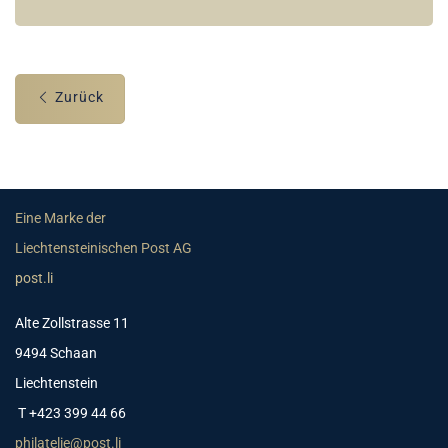
Zurück
Eine Marke der
Liechtensteinischen Post AG
post.li
Alte Zollstrasse 11
9494 Schaan
Liechtenstein
T +423 399 44 66
philatelie@post.li