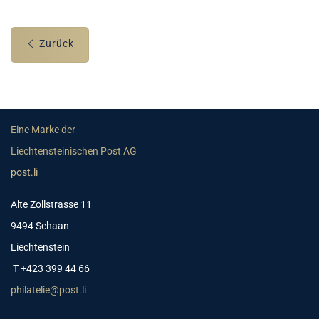
Zurück
Eine Marke der
Liechtensteinischen Post AG
post.li
Alte Zollstrasse 11
9494 Schaan
Liechtenstein
T +423 399 44 66
philatelie@post.li