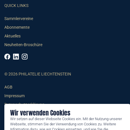
QUICK LINKS
Sammlervereine
Abonnemente
Aktuelles
Neuheiten-Broschüre
© 2026 PHILATELIE LIECHTENSTEIN
AGB
Impressum
Datenschutzerklärung
Wir verwenden Cookies
Wir setzen auf dieser Webseite Cookies ein. Mit der Nutzung unserer
Webseite, stimmen Sie der Verwendung von Cookies zu. Weitere
Information dazu, wie wir Cookies einsetzen, und wie Sie die