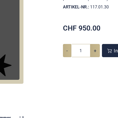
ARTIKEL-NR.:
117.01.30
CHF
950.00
-
+
In
ummer
I A