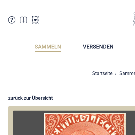
Kundenbetreuung
Aktuelles
Verkaufsstellen
Abonnemente
SAMMELN
VERSENDEN
Newsletter
Broschüren
Broschüren - Archiv
Postmuseum
Startseite
Samme
Stempel - Archiv
Sammlervereine
Presse / Medien
Kryptobriefmarken
Fürstentum Liechtenstein
Postcrossing
zurück zur Übersicht
Stamp Manager