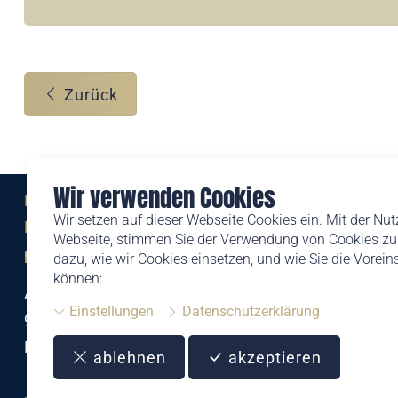
Zurück
Wir verwenden Cookies
Eine Marke der
Wir setzen auf dieser Webseite Cookies ein. Mit der Nu
Liechtensteinischen Post AG
Webseite, stimmen Sie der Verwendung von Cookies zu.
post.li
dazu, wie wir Cookies einsetzen, und wie Sie die Vorei
können:
Alte Zollstrasse 11
Einstellungen
Datenschutzerklärung
9494 Schaan
Liechtenstein
ablehnen
akzeptieren
T +423 399 44 66