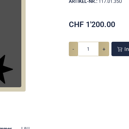
ARTIKEL-NR.:
117.01.35U
CHF
1'200.00
-
+
In
ummer
I AU