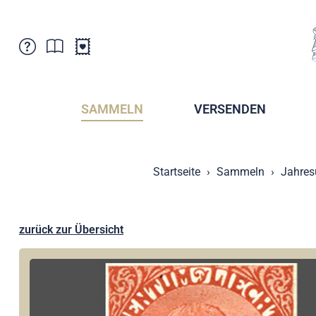
Kundenbetreuung
Aktuelles
Verkaufsstellen
Abonnemente
SAMMELN
VERSENDEN
Newsletter
Broschüren
Broschüren - Archiv
Postmuseum
Startseite
Sammeln
Jahres
Stempel - Archiv
Sammlervereine
Presse / Medien
Kryptobriefmarken
Fürstentum Liechtenstein
Postcrossing
zurück zur Übersicht
Stamp Manager