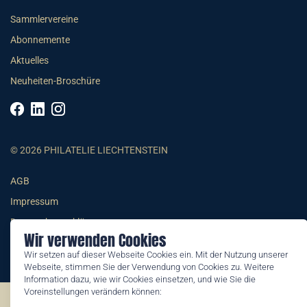
Sammlervereine
Abonnemente
Aktuelles
Neuheiten-Broschüre
© 2026 PHILATELIE LIECHTENSTEIN
AGB
Impressum
Datenschutzerklärung
Wir verwenden Cookies
Wir setzen auf dieser Webseite Cookies ein. Mit der Nutzung unserer
Webseite, stimmen Sie der Verwendung von Cookies zu. Weitere
Information dazu, wie wir Cookies einsetzen, und wie Sie die
Voreinstellungen verändern können:
©2026 by Philatelie Liechtenstein | All rights reserved