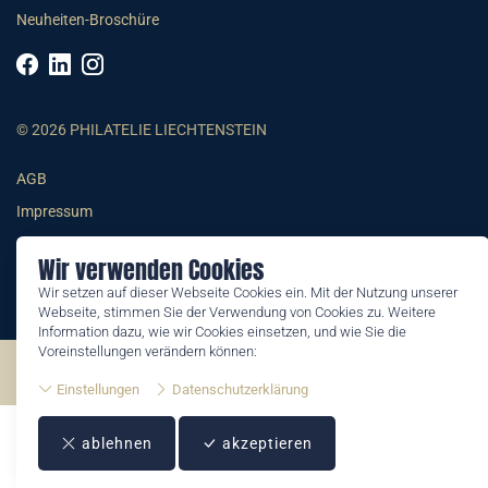
Neuheiten-Broschüre
© 2026 PHILATELIE LIECHTENSTEIN
AGB
Impressum
Datenschutzerklärung
Wir verwenden Cookies
Wir setzen auf dieser Webseite Cookies ein. Mit der Nutzung unserer
Webseite, stimmen Sie der Verwendung von Cookies zu. Weitere
Information dazu, wie wir Cookies einsetzen, und wie Sie die
Voreinstellungen verändern können:
©2026 by Philatelie Liechtenstein | All rights reserved
Einstellungen
Datenschutzerklärung
ablehnen
akzeptieren