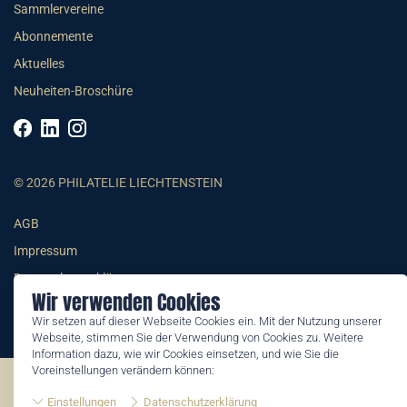
Sammlervereine
Abonnemente
Aktuelles
Neuheiten-Broschüre
© 2026 PHILATELIE LIECHTENSTEIN
AGB
Impressum
Datenschutzerklärung
Wir verwenden Cookies
Wir setzen auf dieser Webseite Cookies ein. Mit der Nutzung unserer
Webseite, stimmen Sie der Verwendung von Cookies zu. Weitere
Information dazu, wie wir Cookies einsetzen, und wie Sie die
Voreinstellungen verändern können:
©2026 by Philatelie Liechtenstein | All rights reserved
Einstellungen
Datenschutzerklärung