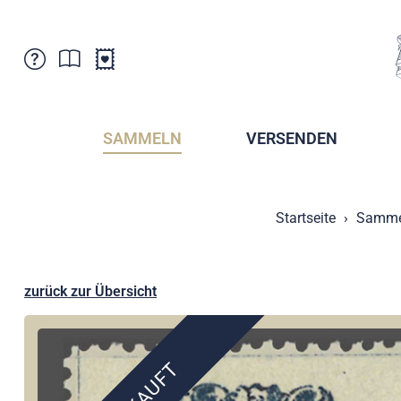
Kundenbetreuung
Aktuelles
Verkaufsstellen
Abonnemente
SAMMELN
VERSENDEN
Newsletter
Broschüren
Broschüren - Archiv
Postmuseum
Startseite
Samme
Stempel - Archiv
Sammlervereine
Presse / Medien
Kryptobriefmarken
Fürstentum Liechtenstein
Postcrossing
zurück zur Übersicht
Stamp Manager