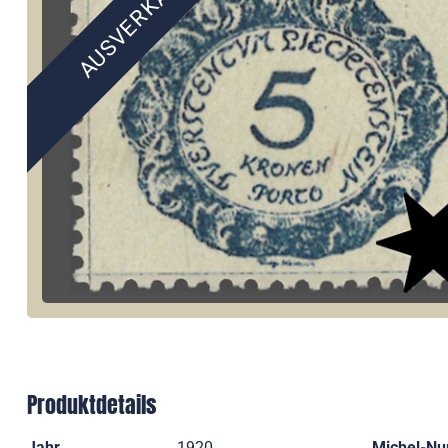
AUSVERKAUFT
Produktdetails
Jahr
1920
Michel-N