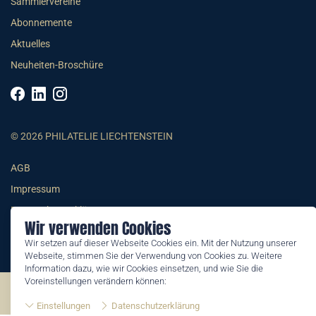
Sammlervereine
Abonnemente
Aktuelles
Neuheiten-Broschüre
© 2026 PHILATELIE LIECHTENSTEIN
AGB
Impressum
Datenschutzerklärung
Wir verwenden Cookies
Wir setzen auf dieser Webseite Cookies ein. Mit der Nutzung unserer
Webseite, stimmen Sie der Verwendung von Cookies zu. Weitere
Information dazu, wie wir Cookies einsetzen, und wie Sie die
Voreinstellungen verändern können:
©2026 by Philatelie Liechtenstein | All rights reserved
Einstellungen
Datenschutzerklärung