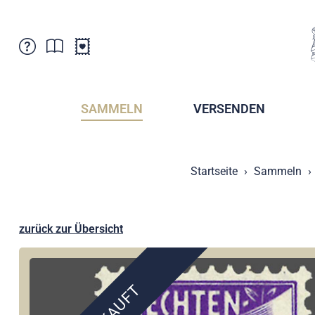
Kundenbetreuung
Aktuelles
Verkaufsstellen
Abonnemente
SAMMELN
VERSENDEN
Newsletter
Broschüren
Broschüren - Archiv
Postmuseum
Startseite
Sammeln
Stempel - Archiv
Sammlervereine
Presse / Medien
Kryptobriefmarken
Fürstentum Liechtenstein
Postcrossing
zurück zur Übersicht
Stamp Manager