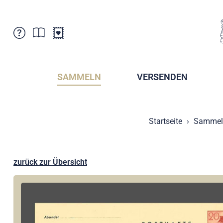
Kundenbetreuung
Aktuelles
Verkaufsstellen
Abonnemente
SAMMELN
VERSENDEN
Newsletter
Broschüren
Broschüren - Archiv
Postmuseum
Startseite
Sammel
Stempel - Archiv
Sammlervereine
Presse / Medien
Kryptobriefmarken
Fürstentum Liechtenstein
Postcrossing
zurück zur Übersicht
Stamp Manager