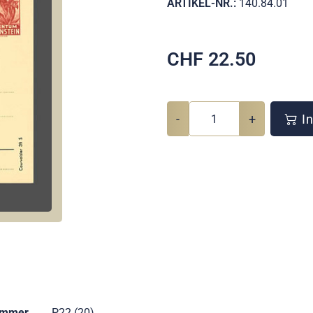
ARTIKEL-NR.:
140.84.01
CHF
22.50
-
+
In
ummer
P22 (20)