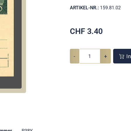
ARTIKEL-NR.:
159.81.02
CHF
3.40
-
+
In
ummer
P38Y