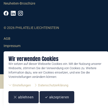
Neuheiten-Broschüre
© 2026 PHILATELIE LIECHTENSTEIN
AGB
Impressum
Datenschutzerklärung
Wir verwenden Cookies
Wir setzen auf dieser Webseite Cookies ein. Mit der Nutzung unserer
Webseite, stimmen Sie der Verwendung von Cookies zu. Weitere
Information dazu, wie wir Cookies einsetzen, und wie Sie die
Voreinstellungen verändern können:
©2026 by Philatelie Liechtenstein | All rights reserved
Einstellungen
Datenschutzerklärung
ablehnen
akzeptieren