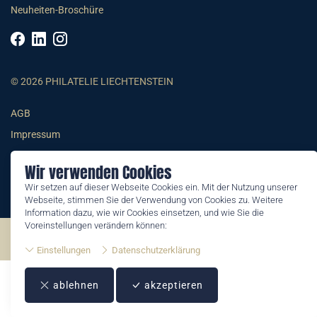
Neuheiten-Broschüre
© 2026 PHILATELIE LIECHTENSTEIN
AGB
Impressum
Datenschutzerklärung
Wir verwenden Cookies
Wir setzen auf dieser Webseite Cookies ein. Mit der Nutzung unserer
Webseite, stimmen Sie der Verwendung von Cookies zu. Weitere
Information dazu, wie wir Cookies einsetzen, und wie Sie die
Voreinstellungen verändern können:
©2026 by Philatelie Liechtenstein | All rights reserved
Einstellungen
Datenschutzerklärung
ablehnen
akzeptieren