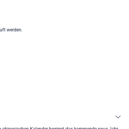
auft werden.
en. Im chinesischen Kalender beginnt das kommende neue Jahr