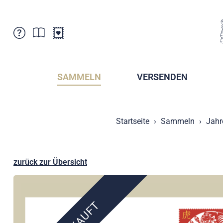
Kundenbetreuung
Aktuelles
Verkaufsstellen
Abonnemente
SAMMELN
VERSENDEN
Newsletter
Broschüren
Broschüren - Archiv
Postmuseum
Startseite
Sammeln
Jahr
Stempel - Archiv
Sammlervereine
Presse / Medien
Kryptobriefmarken
Fürstentum Liechtenstein
Postcrossing
zurück zur Übersicht
Stamp Manager