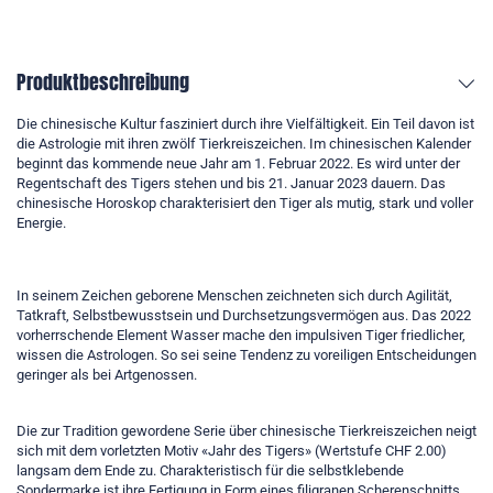
Produktbeschreibung
Die chinesische Kultur fasziniert durch ihre Vielfältigkeit. Ein Teil davon ist
die Astrologie mit ihren zwölf Tierkreiszeichen. Im chinesischen Kalender
beginnt das kommende neue Jahr am 1. Februar 2022. Es wird unter der
Regentschaft des Tigers stehen und bis 21. Januar 2023 dauern. Das
chinesische Horoskop charakterisiert den Tiger als mutig, stark und voller
Energie.
In seinem Zeichen geborene Menschen zeichneten sich durch Agilität,
Tatkraft, Selbstbewusstsein und Durchsetzungsvermögen aus. Das 2022
vorherrschende Element Wasser mache den impulsiven Tiger friedlicher,
wissen die Astrologen. So sei seine Tendenz zu voreiligen Entscheidungen
geringer als bei Artgenossen.
Die zur Tradition gewordene Serie über chinesische Tierkreiszeichen neigt
sich mit dem vorletzten Motiv «Jahr des Tigers» (Wertstufe CHF 2.00)
langsam dem Ende zu. Charakteristisch für die selbstklebende
Sondermarke ist ihre Fertigung in Form eines filigranen Scherenschnitts,