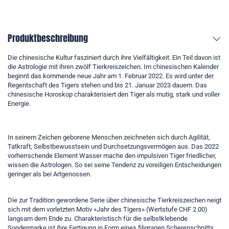
Produktbeschreibung
Die chinesische Kultur fasziniert durch ihre Vielfältigkeit. Ein Teil davon ist
die Astrologie mit ihren zwölf Tierkreiszeichen. Im chinesischen Kalender
beginnt das kommende neue Jahr am 1. Februar 2022. Es wird unter der
Regentschaft des Tigers stehen und bis 21. Januar 2023 dauern. Das
chinesische Horoskop charakterisiert den Tiger als mutig, stark und voller
Energie.
In seinem Zeichen geborene Menschen zeichneten sich durch Agilität,
Tatkraft, Selbstbewusstsein und Durchsetzungsvermögen aus. Das 2022
vorherrschende Element Wasser mache den impulsiven Tiger friedlicher,
wissen die Astrologen. So sei seine Tendenz zu voreiligen Entscheidungen
geringer als bei Artgenossen.
Die zur Tradition gewordene Serie über chinesische Tierkreiszeichen neigt
sich mit dem vorletzten Motiv «Jahr des Tigers» (Wertstufe CHF 2.00)
langsam dem Ende zu. Charakteristisch für die selbstklebende
Sondermarke ist ihre Fertigung in Form eines filigranen Scherenschnitts,