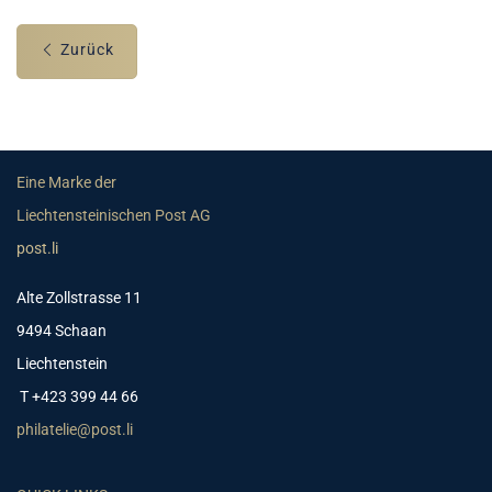
Zurück
Eine Marke der
Liechtensteinischen Post AG
post.li
Alte Zollstrasse 11
9494 Schaan
Liechtenstein
T +423 399 44 66
philatelie@post.li