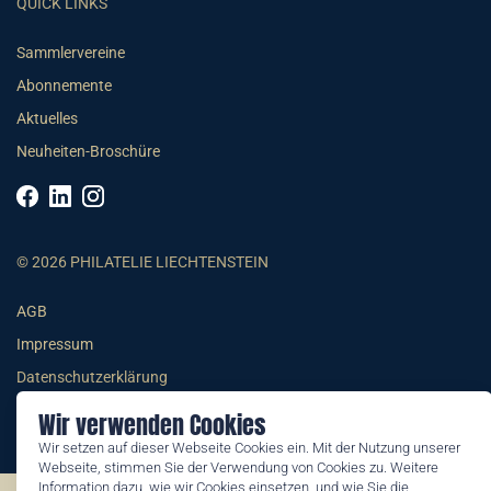
QUICK LINKS
Sammlervereine
Abonnemente
Aktuelles
Neuheiten-Broschüre
© 2026 PHILATELIE LIECHTENSTEIN
AGB
Impressum
Datenschutzerklärung
Wir verwenden Cookies
Wir setzen auf dieser Webseite Cookies ein. Mit der Nutzung unserer
Webseite, stimmen Sie der Verwendung von Cookies zu. Weitere
Information dazu, wie wir Cookies einsetzen, und wie Sie die