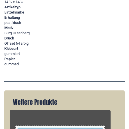
14 ¼ x 14 ½
Artikeltyp
Einzelmarke
Erhaltung
postfrisch
Motiv
Burg Gutenberg
Druck
Offset 6-farbig
Klebeart
gummiert
Papier
gummed
Weitere Produkte