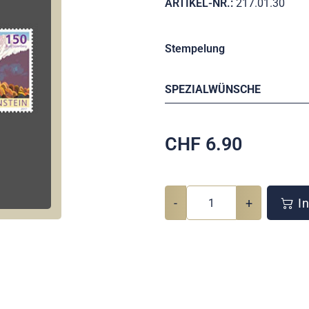
ARTIKEL-NR.:
217.01.30
Stempelung
SPEZIALWÜNSCHE
CHF
6.90
-
+
In