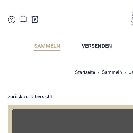
Kundenbetreuung
Aktuelles
Verkaufsstellen
Abonnemente
SAMMELN
VERSENDEN
Newsletter
Broschüren
Broschüren - Archiv
Postmuseum
Startseite
Sammeln
J
Stempel - Archiv
Sammlervereine
Presse / Medien
Kryptobriefmarken
Fürstentum Liechtenstein
Postcrossing
zurück zur Übersicht
Stamp Manager