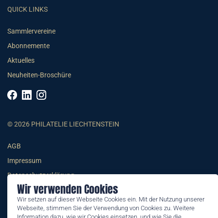
QUICK LINKS
Sammlervereine
Abonnemente
Aktuelles
Neuheiten-Broschüre
© 2026 PHILATELIE LIECHTENSTEIN
AGB
Impressum
Datenschutzerklärung
Wir verwenden Cookies
Wir setzen auf dieser Webseite Cookies ein. Mit der Nutzung unserer
Webseite, stimmen Sie der Verwendung von Cookies zu. Weitere
Information dazu, wie wir Cookies einsetzen, und wie Sie die