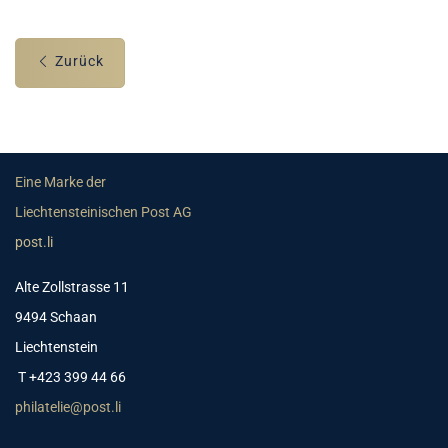
Zurück
Eine Marke der
Liechtensteinischen Post AG
post.li
Alte Zollstrasse 11
9494 Schaan
Liechtenstein
T +423 399 44 66
philatelie@post.li