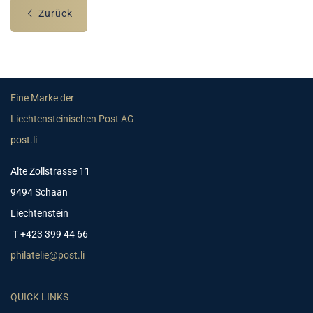
Zurück
Eine Marke der
Liechtensteinischen Post AG
post.li
Alte Zollstrasse 11
9494 Schaan
Liechtenstein
T +423 399 44 66
philatelie@post.li
QUICK LINKS