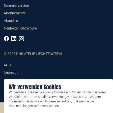
Sammlervereine
Abonnemente
Aktuelles
Neuheiten-Broschüre
© 2026 PHILATELIE LIECHTENSTEIN
AGB
Impressum
Datenschutzerklärung
Wir verwenden Cookies
Wir setzen auf dieser Webseite Cookies ein. Mit der Nutzung unserer
Webseite, stimmen Sie der Verwendung von Cookies zu. Weitere
Information dazu, wie wir Cookies einsetzen, und wie Sie die
Voreinstellungen verändern können:
©2026 by Philatelie Liechtenstein | All rights reserved