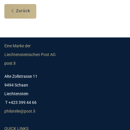
Zurück
Eine Marke der
Liechtensteinischen Post AG
post.li
Alte Zollstrasse 11
9494 Schaan
Liechtenstein
T +423 399 44 66
philatelie@post.li
QUICK LINKS