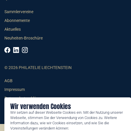
Sammlervereine
Abonnemente
Aktuelles
Neuheiten-Broschüre
© 2026 PHILATELIE LIECHTENSTEIN
AGB
Impressum
Datenschutzerklärung
Wir verwenden Cookies
Wir setzen auf dieser Webseite Cookies ein. Mit der Nutzung unserer
Webseite, stimmen Sie der Verwendung von Cookies zu. Weitere
Information dazu, wie wir Cookies einsetzen, und wie Sie die
Voreinstellungen verändern können: