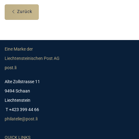
Zurück
Eine Marke der
Liechtensteinischen Post AG
post.li
Alte Zollstrasse 11
9494 Schaan
Liechtenstein
T +423 399 44 66
philatelie@post.li
QUICK LINKS