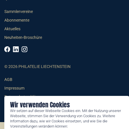
Sammlervereine
Abonnemente
Aktuelles
Neuheiten-Broschüre
© 2026 PHILATELIE LIECHTENSTEIN
AGB
Impressum
Datenschutzerklärung
Wir verwenden Cookies
Wir setzen auf dieser Webseite Cookies ein. Mit der Nutzung unserer
Webseite, stimmen Sie der Verwendung von Cookies zu. Weitere
Information dazu, wie wir Cookies einsetzen, und wie Sie die
Voreinstellungen verändern können: