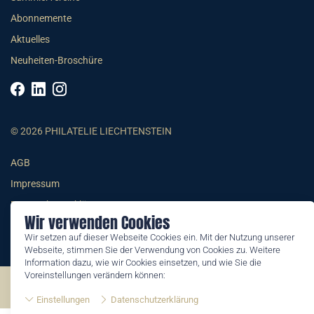
Abonnemente
Aktuelles
Neuheiten-Broschüre
© 2026 PHILATELIE LIECHTENSTEIN
AGB
Impressum
Datenschutzerklärung
Wir verwenden Cookies
Wir setzen auf dieser Webseite Cookies ein. Mit der Nutzung unserer
Webseite, stimmen Sie der Verwendung von Cookies zu. Weitere
Information dazu, wie wir Cookies einsetzen, und wie Sie die
Voreinstellungen verändern können:
©2026 by Philatelie Liechtenstein | All rights reserved
Einstellungen
Datenschutzerklärung