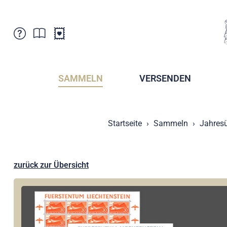
Kundenbetreuung
Aktuelles
Verkaufsstellen
Abonnemente
SAMMELN
VERSENDEN
Newsletter
Broschüren
Broschüren - Archiv
Postmuseum
Startseite
Sammeln
Jahresü
Stempel - Archiv
Sammlervereine
Presse / Medien
Kryptobriefmarken
Fürstentum Liechtenstein
Postcrossing
zurück zur Übersicht
Stamp Manager