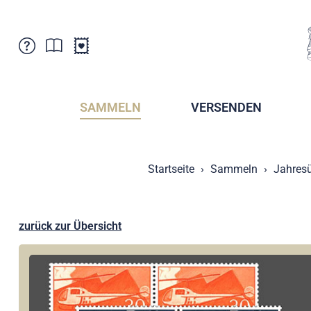
Kundenbetreuung
Aktuelles
Verkaufsstellen
Abonnemente
SAMMELN
VERSENDEN
Newsletter
Broschüren
Broschüren - Archiv
Postmuseum
Startseite
Sammeln
Jahresü
Stempel - Archiv
Sammlervereine
Presse / Medien
Kryptobriefmarken
Fürstentum Liechtenstein
Postcrossing
zurück zur Übersicht
Stamp Manager