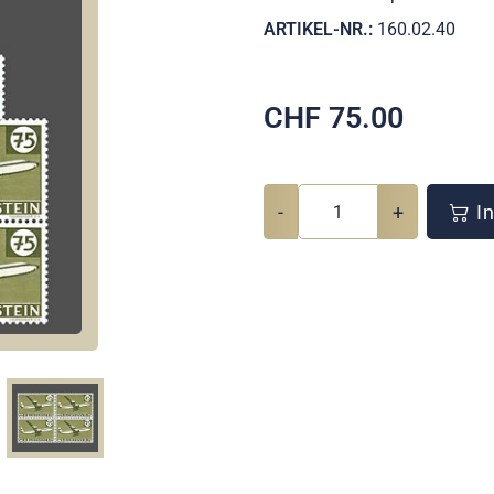
ARTIKEL-NR.:
160.02.40
CHF
75.00
-
+
In