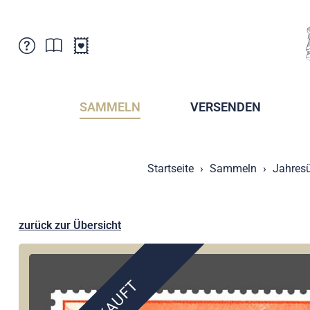
Kundenbetreuung
Aktuelles
Verkaufsstellen
Abonnemente
SAMMELN
VERSENDEN
Newsletter
Broschüren
Broschüren - Archiv
Postmuseum
Startseite
Sammeln
Jahresü
Stempel - Archiv
Sammlervereine
Presse / Medien
Kryptobriefmarken
Fürstentum Liechtenstein
Postcrossing
zurück zur Übersicht
Stamp Manager