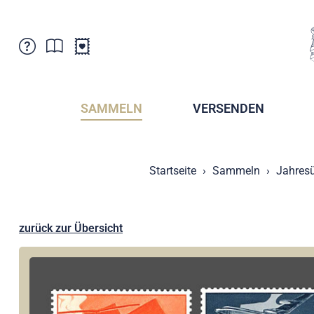
Kundenbetreuung
Aktuelles
Verkaufsstellen
Abonnemente
SAMMELN
VERSENDEN
Newsletter
Broschüren
Broschüren - Archiv
Postmuseum
Startseite
Sammeln
Jahresü
Stempel - Archiv
Sammlervereine
Presse / Medien
Kryptobriefmarken
Fürstentum Liechtenstein
Postcrossing
zurück zur Übersicht
Stamp Manager