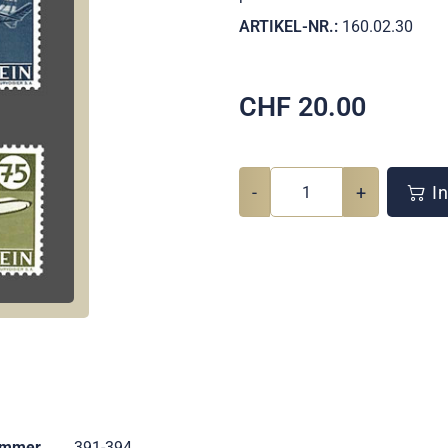
ARTIKEL-NR.:
160.02.30
CHF
20.00
-
+
In
ummer
391-394