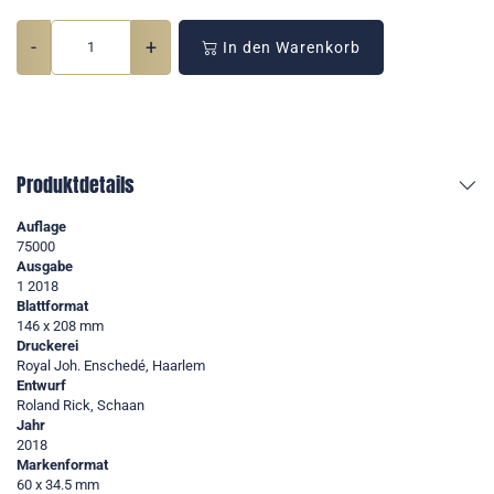
-
+
In den Warenkorb
Produktdetails
Auflage
75000
Ausgabe
1 2018
Blattformat
146 x 208 mm
Druckerei
Royal Joh. Enschedé, Haarlem
Entwurf
Roland Rick, Schaan
Jahr
2018
Markenformat
60 x 34.5 mm