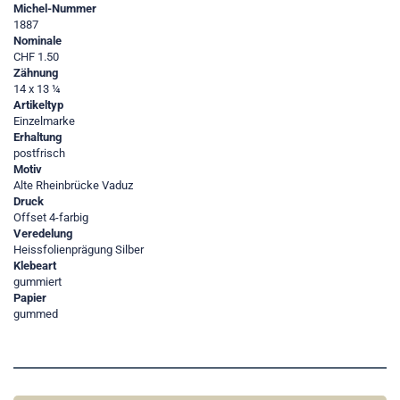
Michel-Nummer
1887
Nominale
CHF 1.50
Zähnung
14 x 13 ¼
Artikeltyp
Einzelmarke
Erhaltung
postfrisch
Motiv
Alte Rheinbrücke Vaduz
Druck
Offset 4-farbig
Veredelung
Heissfolienprägung Silber
Klebeart
gummiert
Papier
gummed