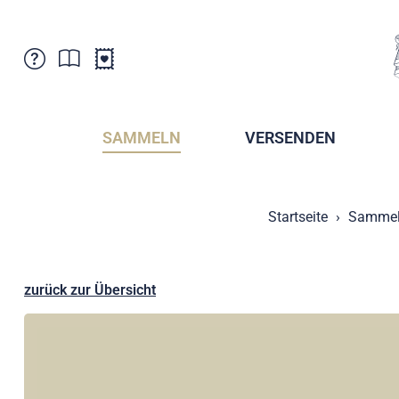
Kundenbetreuung
Aktuelles
Verkaufsstellen
Abonnemente
SAMMELN
VERSENDEN
Newsletter
Broschüren
Broschüren - Archiv
Postmuseum
Startseite
Samme
Stempel - Archiv
Sammlervereine
Presse / Medien
Kryptobriefmarken
Fürstentum Liechtenstein
Postcrossing
zurück zur Übersicht
Stamp Manager