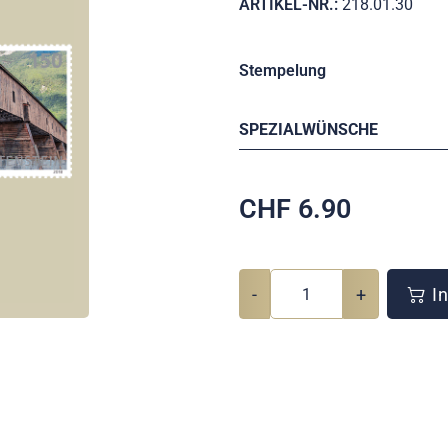
ARTIKEL-NR.:
218.01.30
Stempelung
SPEZIALWÜNSCHE
CHF
6.90
-
+
In