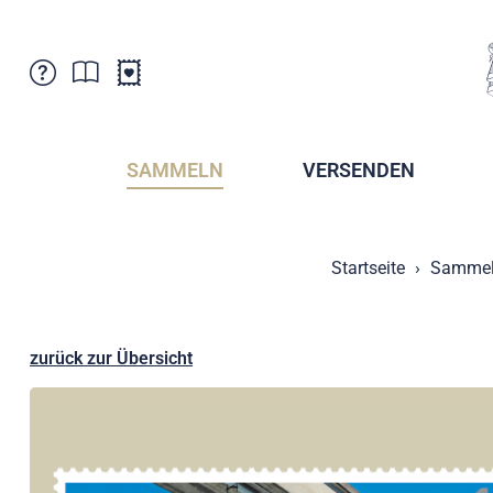
Kundenbetreuung
Aktuelles
Verkaufsstellen
Abonnemente
SAMMELN
VERSENDEN
Newsletter
Broschüren
Broschüren - Archiv
Postmuseum
Startseite
Samme
Stempel - Archiv
Sammlervereine
Presse / Medien
Kryptobriefmarken
Fürstentum Liechtenstein
Postcrossing
zurück zur Übersicht
Stamp Manager