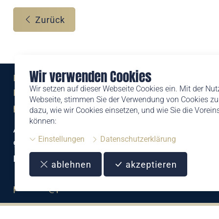
Zurück
Wir verwenden Cookies
Eine Marke der
Wir setzen auf dieser Webseite Cookies ein. Mit der Nu
Liechtensteinischen Post AG
Webseite, stimmen Sie der Verwendung von Cookies zu.
post.li
dazu, wie wir Cookies einsetzen, und wie Sie die Vorei
können:
Alte Zollstrasse 11
Einstellungen
Datenschutzerklärung
9494 Schaan
Liechtenstein
ablehnen
akzeptieren
T +423 399 44 66
philatelie@post.li