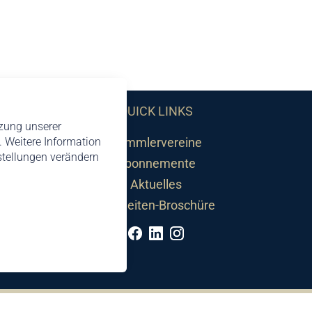
QUICK LINKS
tzung unserer
 Weitere Information
Sammlervereine
nstellungen verändern
Abonnemente
Aktuelles
Neuheiten-Broschüre
©2026 by Philatelie Liechtenstein | All rights reserved