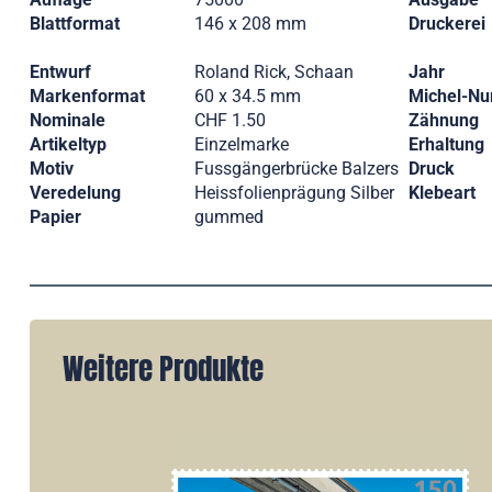
Blattformat
146 x 208 mm
Druckerei
Entwurf
Roland Rick, Schaan
Jahr
Markenformat
60 x 34.5 mm
Michel-N
Nominale
CHF 1.50
Zähnung
Artikeltyp
Einzelmarke
Erhaltung
Motiv
Fussgängerbrücke Balzers
Druck
Veredelung
Heissfolienprägung Silber
Klebeart
Papier
gummed
Weitere Produkte