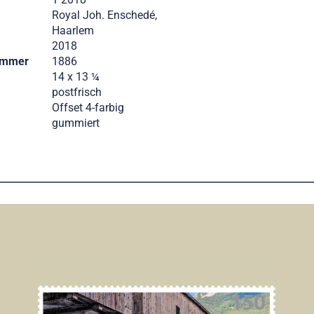
Royal Joh. Enschedé,
Haarlem
2018
ummer
1886
14 x 13 ¼
postfrisch
Offset 4-farbig
gummiert